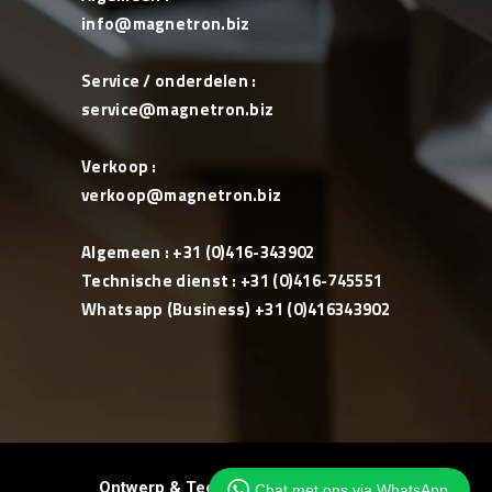
info@magnetron.biz
Service / onderdelen :
service@magnetron.biz
Verkoop :
verkoop@magnetron.biz
Algemeen : +31 (0)416-343902
Technische dienst : +31 (0)416-745551
Whatsapp (Business) +31 (0)416343902
Ontwerp & Techniek:
JRS-Webdesign
Chat met ons via WhatsApp