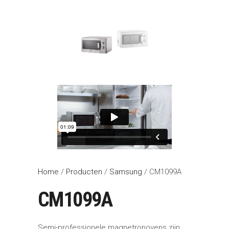
Home
/
Producten
/
Samsung
/ CM1099A
CM1099A
Semi-professionele magnetronovens zijn