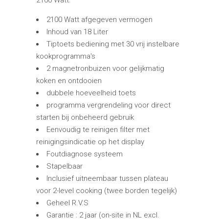
2100 Watt.
2100 Watt afgegeven vermogen
Inhoud van 18 Liter
Tiptoets bediening met 30 vrij instelbare
kookprogramma's
2 magnetronbuizen voor gelijkmatig
koken en ontdooien
dubbele hoeveelheid toets
programma vergrendeling voor direct
starten bij onbeheerd gebruik
Eenvoudig te reinigen filter met
reinigingsindicatie op het display
Foutdiagnose systeem
Stapelbaar
Inclusief uitneembaar tussen plateau
voor 2-level cooking (twee borden tegelijk)
Geheel R.V.S
Garantie : 2 jaar (on-site in NL excl.