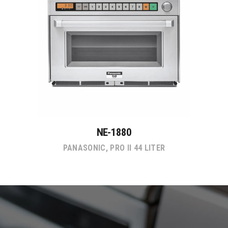
NE-1880
PANASONIC
,
PRO II 44 LITER