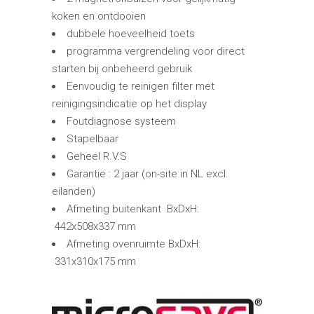
koken en ontdooien
dubbele hoeveelheid toets
programma vergrendeling voor direct
starten bij onbeheerd gebruik
Eenvoudig te reinigen filter met
reinigingsindicatie op het display
Foutdiagnose systeem
Stapelbaar
Geheel R.V.S
Garantie : 2 jaar (on-site in NL excl.
eilanden)
Afmeting buitenkant BxDxH:
442x508x337 mm
Afmeting ovenruimte BxDxH:
331x310x175 mm